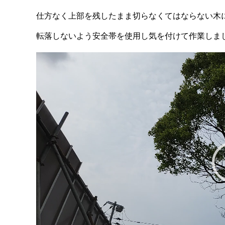
仕方なく上部を残したまま切らなくてはならない木
転落しないよう安全帯を使用し気を付けて作業しま
動
画
プ
レ
ー
ヤ
ー