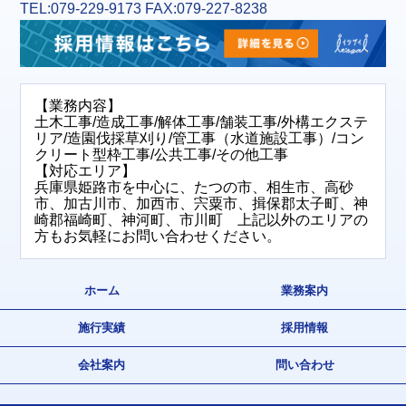
TEL:079-229-9173 FAX:079-227-8238
【業務内容】
土木工事/造成工事/解体工事/舗装工事/外構エクステ
リア/造園伐採草刈り/管工事（水道施設工事）/コン
クリート型枠工事/公共工事/その他工事
【対応エリア】
兵庫県姫路市を中心に、たつの市、相生市、高砂
市、加古川市、加西市、宍粟市、揖保郡太子町、神
崎郡福崎町、神河町、市川町 上記以外のエリアの
方もお気軽にお問い合わせください。
ホーム
業務案内
施行実績
採用情報
会社案内
問い合わせ