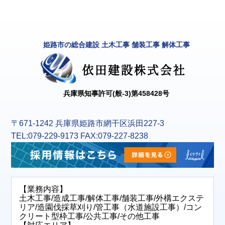
姫路市の総合建設 土木工事 舗装工事 解体工事
兵庫県知事許可(般-3)第458428号
〒671-1242 兵庫県姫路市網干区浜田227-3
TEL:079-229-9173 FAX:079-227-8238
【業務内容】
土木工事/造成工事/解体工事/舗装工事/外構エクステ
リア/造園伐採草刈り/管工事（水道施設工事）/コン
クリート型枠工事/公共工事/その他工事