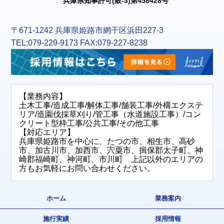
兵庫県知事許可(般-3)第458428号
〒671-1242 兵庫県姫路市網干区浜田227-3
TEL:079-229-9173 FAX:079-227-8238
【業務内容】
土木工事/造成工事/解体工事/舗装工事/外構エクステ
リア/造園伐採草刈り/管工事（水道施設工事）/コン
クリート型枠工事/公共工事/その他工事
【対応エリア】
兵庫県姫路市を中心に、たつの市、相生市、高砂
市、加古川市、加西市、宍粟市、揖保郡太子町、神
崎郡福崎町、神河町、市川町 上記以外のエリアの
方もお気軽にお問い合わせください。
ホーム
業務案内
施行実績
採用情報