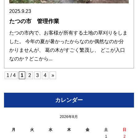
2025.9.23
たつの市 管理作業
たつの市内で、お客様が所有する土地の草刈りをしま
した。 今年の夏が暑かったからなのか偶然なのか分
かりませんが、 葛の木がすごく繁茂し、 どこが入口
なのか？どこから...
1 / 4
1
2
3
4
»
カレンダー
2026年8月
月
火
水
木
金
土
日
1
2