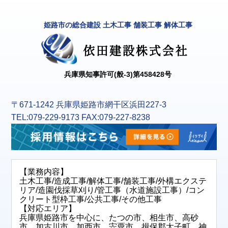
姫路市の総合建設 土木工事 舗装工事 解体工事
兵庫県知事許可(般-3)第458428号
〒671-1242 兵庫県姫路市網干区浜田227-3
TEL:079-229-9173 FAX:079-227-8238
【業務内容】
土木工事/造成工事/解体工事/舗装工事/外構エクステ
リア/造園伐採草刈り/管工事（水道施設工事）/コン
クリート型枠工事/公共工事/その他工事
【対応エリア】
兵庫県姫路市を中心に、たつの市、相生市、高砂
市、加古川市、加西市、宍粟市、揖保郡太子町、神