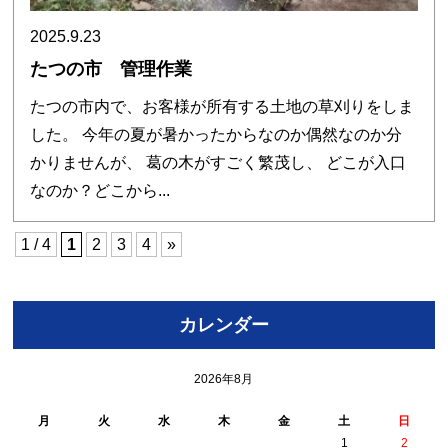
2025.9.23
たつの市 管理作業
たつの市内で、お客様が所有する土地の草刈りをしま
した。 今年の夏が暑かったからなのか偶然なのか分
かりませんが、 葛の木がすごく繁茂し、 どこが入口
なのか？どこから...
1 / 4
1
2
3
4
»
カレンダー
2026年8月
月
火
水
木
金
土
日
1
2