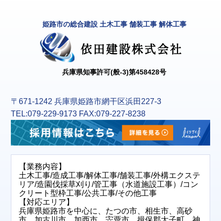
姫路市の総合建設 土木工事 舗装工事 解体工事
兵庫県知事許可(般-3)第458428号
〒671-1242 兵庫県姫路市網干区浜田227-3
TEL:079-229-9173 FAX:079-227-8238
【業務内容】
土木工事/造成工事/解体工事/舗装工事/外構エクステ
リア/造園伐採草刈り/管工事（水道施設工事）/コン
クリート型枠工事/公共工事/その他工事
【対応エリア】
兵庫県姫路市を中心に、たつの市、相生市、高砂
市、加古川市、加西市、宍粟市、揖保郡太子町、神