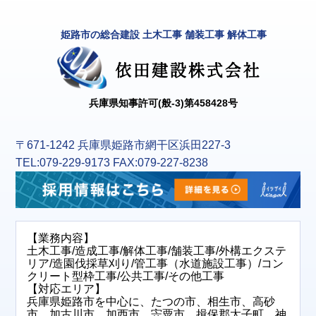
姫路市の総合建設 土木工事 舗装工事 解体工事
兵庫県知事許可(般-3)第458428号
〒671-1242 兵庫県姫路市網干区浜田227-3
TEL:079-229-9173 FAX:079-227-8238
【業務内容】
土木工事/造成工事/解体工事/舗装工事/外構エクステ
リア/造園伐採草刈り/管工事（水道施設工事）/コン
クリート型枠工事/公共工事/その他工事
【対応エリア】
兵庫県姫路市を中心に、たつの市、相生市、高砂
市、加古川市、加西市、宍粟市、揖保郡太子町、神