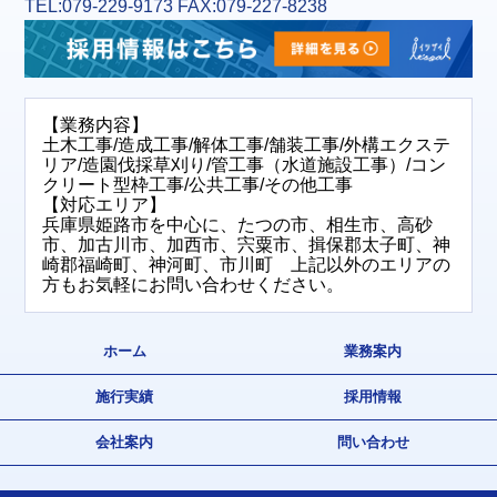
TEL:079-229-9173 FAX:079-227-8238
【業務内容】
土木工事/造成工事/解体工事/舗装工事/外構エクステ
リア/造園伐採草刈り/管工事（水道施設工事）/コン
クリート型枠工事/公共工事/その他工事
【対応エリア】
兵庫県姫路市を中心に、たつの市、相生市、高砂
市、加古川市、加西市、宍粟市、揖保郡太子町、神
崎郡福崎町、神河町、市川町 上記以外のエリアの
方もお気軽にお問い合わせください。
ホーム
業務案内
施行実績
採用情報
会社案内
問い合わせ