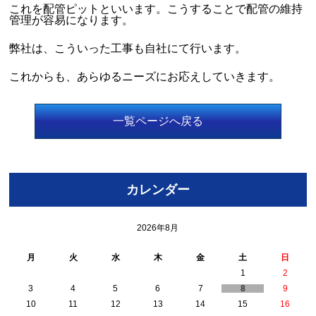
これを配管ピットといいます。こうすることで配管の維持
管理が容易になります。
弊社は、こういった工事も自社にて行います。
これからも、あらゆるニーズにお応えしていきます。
一覧ページへ戻る
カレンダー
2026年8月
月
火
水
木
金
土
日
1
2
3
4
5
6
7
8
9
10
11
12
13
14
15
16