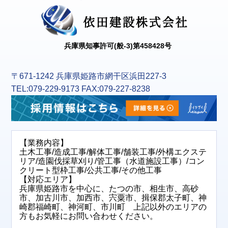
兵庫県知事許可(般-3)第458428号
〒671-1242 兵庫県姫路市網干区浜田227-3
TEL:079-229-9173 FAX:079-227-8238
【業務内容】
土木工事/造成工事/解体工事/舗装工事/外構エクステ
リア/造園伐採草刈り/管工事（水道施設工事）/コン
クリート型枠工事/公共工事/その他工事
【対応エリア】
兵庫県姫路市を中心に、たつの市、相生市、高砂
市、加古川市、加西市、宍粟市、揖保郡太子町、神
崎郡福崎町、神河町、市川町 上記以外のエリアの
方もお気軽にお問い合わせください。