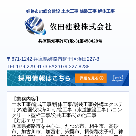
姫路市の総合建設 土木工事 舗装工事 解体工事
兵庫県知事許可(般-3)第458428号
〒671-1242 兵庫県姫路市網干区浜田227-3
TEL:079-229-9173 FAX:079-227-8238
【業務内容】
土木工事/造成工事/解体工事/舗装工事/外構エクステ
リア/造園伐採草刈り/管工事（水道施設工事）/コン
クリート型枠工事/公共工事/その他工事
【対応エリア】
兵庫県姫路市を中心に、たつの市、相生市、高砂
市、加古川市、加西市、宍粟市、揖保郡太子町、神