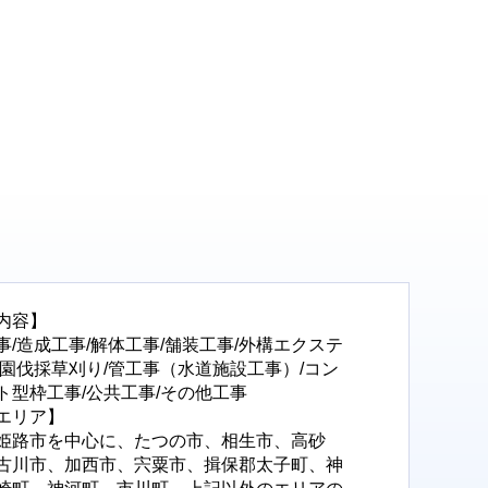
内容】
事/造成工事/解体工事/舗装工事/外構エクステ
造園伐採草刈り/管工事（水道施設工事）/コン
ト型枠工事/公共工事/その他工事
エリア】
姫路市を中心に、たつの市、相生市、高砂
古川市、加西市、宍粟市、揖保郡太子町、神