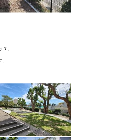
方々、
す。