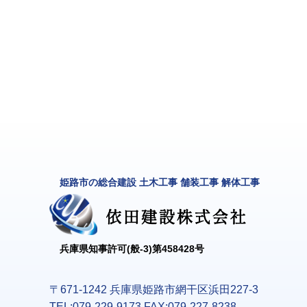
姫路市の総合建設 土木工事 舗装工事 解体工事
兵庫県知事許可(般-3)第458428号
〒671-1242 兵庫県姫路市網干区浜田227-3
TEL:079-229-9173 FAX:079-227-8238