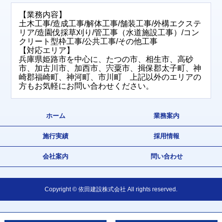
【業務内容】
土木工事/造成工事/解体工事/舗装工事/外構エクステ
リア/造園伐採草刈り/管工事（水道施設工事）/コン
クリート型枠工事/公共工事/その他工事
【対応エリア】
兵庫県姫路市を中心に、たつの市、相生市、高砂
市、加古川市、加西市、宍粟市、揖保郡太子町、神
崎郡福崎町、神河町、市川町 上記以外のエリアの
方もお気軽にお問い合わせください。
ホーム
業務案内
施行実績
採用情報
会社案内
問い合わせ
Copyright © 依田建設株式会社 All rights reserved.