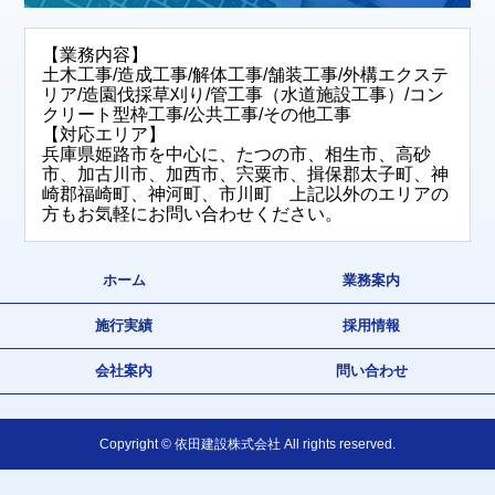
【業務内容】
土木工事/造成工事/解体工事/舗装工事/外構エクステ
リア/造園伐採草刈り/管工事（水道施設工事）/コン
クリート型枠工事/公共工事/その他工事
【対応エリア】
兵庫県姫路市を中心に、たつの市、相生市、高砂
市、加古川市、加西市、宍粟市、揖保郡太子町、神
崎郡福崎町、神河町、市川町 上記以外のエリアの
方もお気軽にお問い合わせください。
ホーム
業務案内
施行実績
採用情報
会社案内
問い合わせ
Copyright © 依田建設株式会社 All rights reserved.